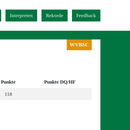
Interpreten
Rekorde
Feedback
WVBSC
Punkte
Punkte DQ/HF
118