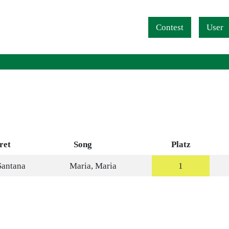
Navigation überspringen
Contest
User
ret
Song
Platz
Santana
Maria, Maria
1