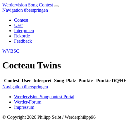
Werdervision Song Contest
Navigation überspringen
Contest
User
Interpreten
Rekorde
Feedback
WVBSC
Cocteau Twins
Contest
User
Interpret
Song
Platz
Punkte
Punkte DQ/HF
Navigation überspringen
Werdervision Songcontest Portal
Werder-Forum
Impressum
© Copyright 2026 Philipp Seibt / Werderphilipp96