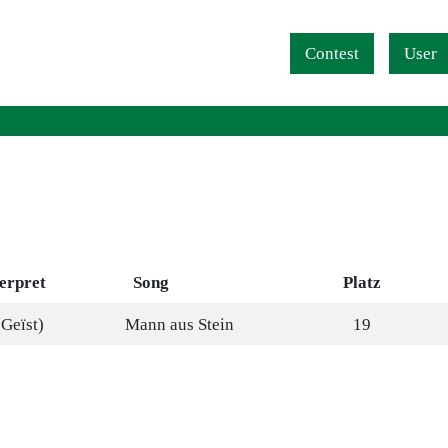
Navigation überspringen
Contest
User
erpret
Song
Platz
(Geïst)
Mann aus Stein
19