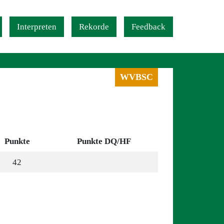
Interpreten
Rekorde
Feedback
WVBSC
Punkte
Punkte DQ/HF
42