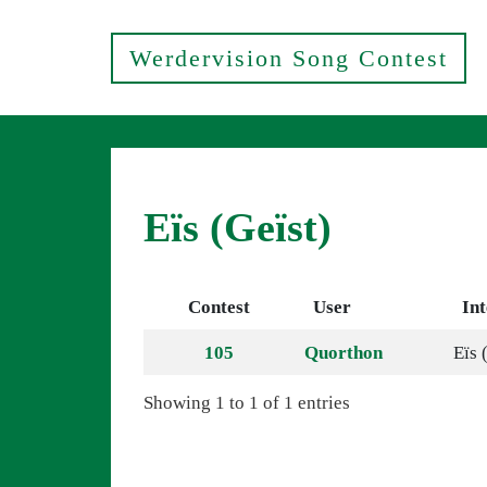
Werdervision Song Contest
Eïs (Geïst)
Contest
User
Int
105
Quorthon
Eïs 
Showing 1 to 1 of 1 entries