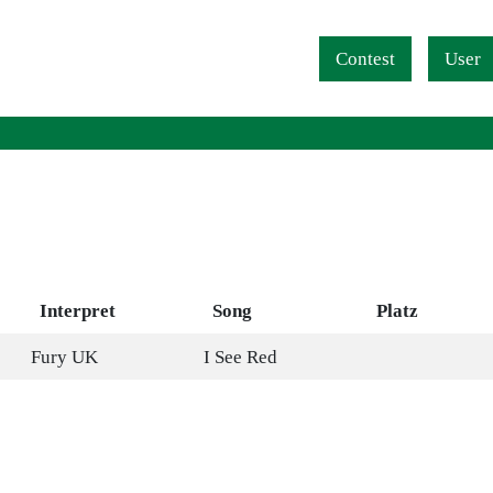
Navigation überspringen
Contest
User
Interpret
Song
Platz
Fury UK
I See Red