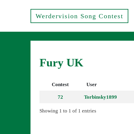
Werdervision Song Contest
Fury UK
Contest
User
72
Torbinsky1899
Showing 1 to 1 of 1 entries