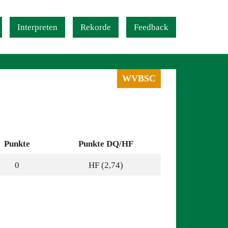
Interpreten
Rekorde
Feedback
WVBSC
Punkte
Punkte DQ/HF
0
HF (2,74)