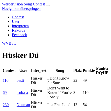
Werdervision Song Contest
Navigation überspringen
Contest
User
Interpreten
Rekorde
Feedback
WVBSC
Hüsker Dü
Punkte
Contest
User
Interpret
Song
Platz
Punkte
DQ/HF
Hüsker
I Don't Know
110
basti
22
49
Dü
for Sure
Don't Want to
Hüsker
69
tsubasa
Know If You're
3
110
Dü
Lonely
Hüsker
230
Neuman
In a Free Land
13
54
Dü