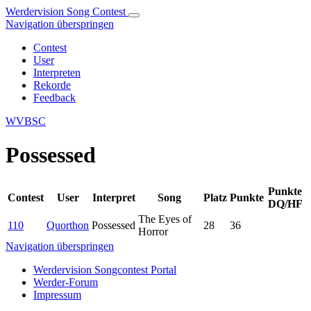
Werdervision Song Contest
Navigation überspringen
Contest
User
Interpreten
Rekorde
Feedback
WVBSC
Possessed
Punkte
Contest
User
Interpret
Song
Platz
Punkte
DQ/HF
The Eyes of
110
Quorthon
Possessed
28
36
Horror
Navigation überspringen
Werdervision Songcontest Portal
Werder-Forum
Impressum