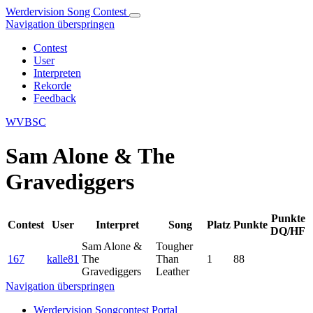
Werdervision Song Contest
Navigation überspringen
Contest
User
Interpreten
Rekorde
Feedback
WVBSC
Sam Alone & The
Gravediggers
Punkte
Contest
User
Interpret
Song
Platz
Punkte
DQ/HF
Sam Alone &
Tougher
167
kalle81
The
Than
1
88
Gravediggers
Leather
Navigation überspringen
Werdervision Songcontest Portal