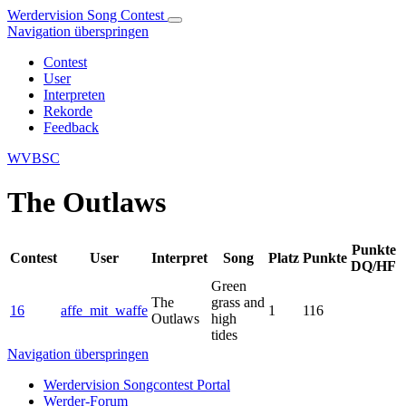
Werdervision Song Contest
Navigation überspringen
Contest
User
Interpreten
Rekorde
Feedback
WVBSC
The Outlaws
Punkte
Contest
User
Interpret
Song
Platz
Punkte
DQ/HF
Green
The
grass and
16
affe_mit_waffe
1
116
Outlaws
high
tides
Navigation überspringen
Werdervision Songcontest Portal
Werder-Forum