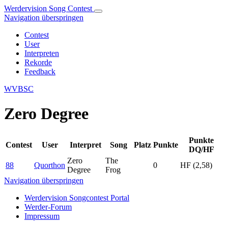
Werdervision Song Contest
Navigation überspringen
Contest
User
Interpreten
Rekorde
Feedback
WVBSC
Zero Degree
Punkte
Contest
User
Interpret
Song
Platz
Punkte
DQ/HF
Zero
The
88
Quorthon
0
HF (2,58)
Degree
Frog
Navigation überspringen
Werdervision Songcontest Portal
Werder-Forum
Impressum