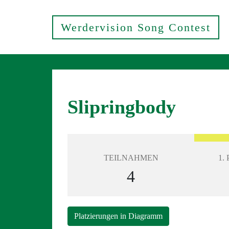
Werdervision Song Contest
Slipringbody
TEILNAHMEN
1.
4
Platzierungen in Diagramm