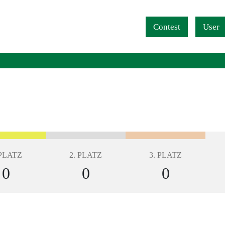
Navigation überspringen
Contest
User
 PLATZ
2. PLATZ
3. PLATZ
0
0
0