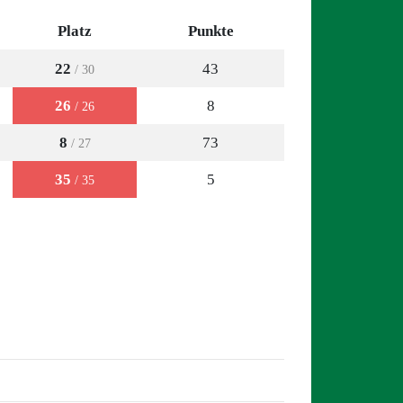
Platz
Punkte
22
43
/ 30
26
8
/ 26
8
73
/ 27
35
5
/ 35