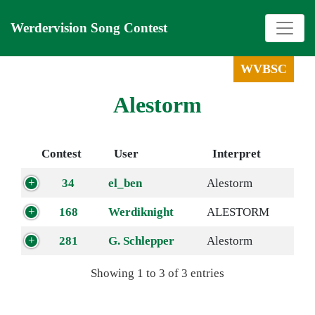
Werdervision Song Contest
WVBSC
Alestorm
Contest
User
Interpret
34
el_ben
Alestorm
168
Werdiknight
ALESTORM
281
G. Schlepper
Alestorm
Showing 1 to 3 of 3 entries