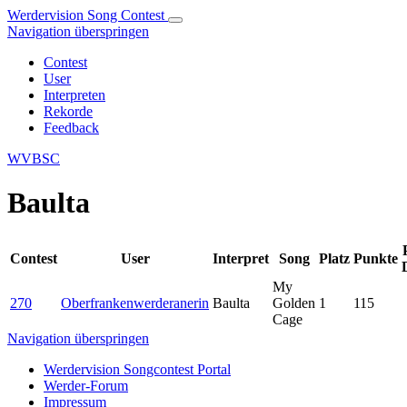
Werdervision Song Contest
Navigation überspringen
Contest
User
Interpreten
Rekorde
Feedback
WVBSC
Baulta
Contest
User
Interpret
Song
Platz
Punkte
My
270
Oberfrankenwerderanerin
Baulta
Golden
1
115
Cage
Navigation überspringen
Werdervision Songcontest Portal
Werder-Forum
Impressum