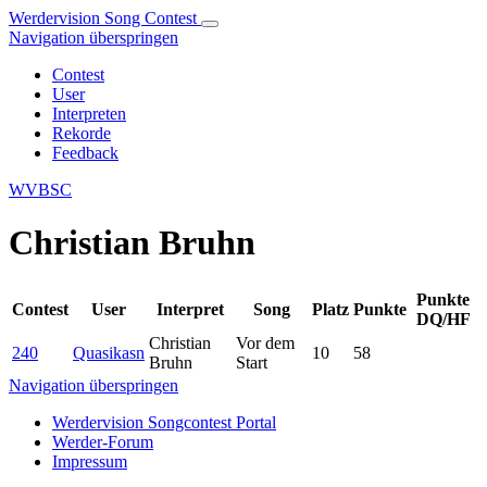
Werdervision Song Contest
Navigation überspringen
Contest
User
Interpreten
Rekorde
Feedback
WVBSC
Christian Bruhn
Punkte
Contest
User
Interpret
Song
Platz
Punkte
DQ/HF
Christian
Vor dem
240
Quasikasn
10
58
Bruhn
Start
Navigation überspringen
Werdervision Songcontest Portal
Werder-Forum
Impressum