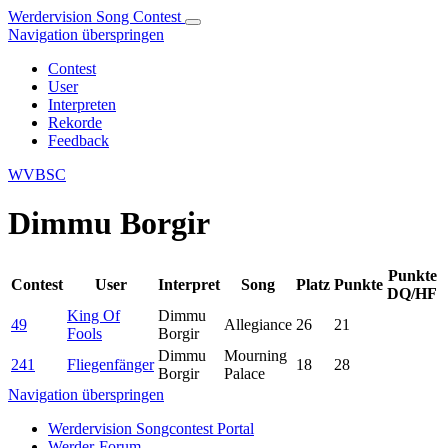
Werdervision Song Contest
Navigation überspringen
Contest
User
Interpreten
Rekorde
Feedback
WVBSC
Dimmu Borgir
Punkte
Contest
User
Interpret
Song
Platz
Punkte
DQ/HF
King Of
Dimmu
49
Allegiance
26
21
Fools
Borgir
Dimmu
Mourning
241
Fliegenfänger
18
28
Borgir
Palace
Navigation überspringen
Werdervision Songcontest Portal
Werder-Forum