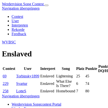
Werdervision Song Contest
Navigation überspringen
Contest
User
Interpreten
Rekorde
Feedback
WVBSC
Enslaved
Punk
Contest
User
Interpret
Song
Platz
Punkte
DQ/H
69
Torbinsky1899
Enslaved
Lightening
25
45
What Else
229
Svartur
Enslaved
6
74
Is There?
258
LotteS
Enslaved
Homebound
7
80
Navigation überspringen
Werdervision Songcontest Portal