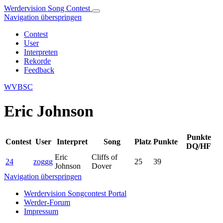
Werdervision Song Contest
Navigation überspringen
Contest
User
Interpreten
Rekorde
Feedback
WVBSC
Eric Johnson
Punkte
Contest
User
Interpret
Song
Platz
Punkte
DQ/HF
Eric
Cliffs of
24
zoggg
25
39
Johnson
Dover
Navigation überspringen
Werdervision Songcontest Portal
Werder-Forum
Impressum