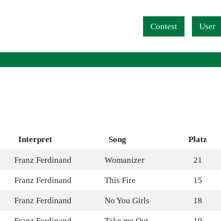
Navigation überspringen
Contest
User
Interpret
Song
Platz
Franz Ferdinand
Womanizer
21
Franz Ferdinand
This Fire
15
Franz Ferdinand
No You Girls
18
Franz Ferdinand
Take me Out
10