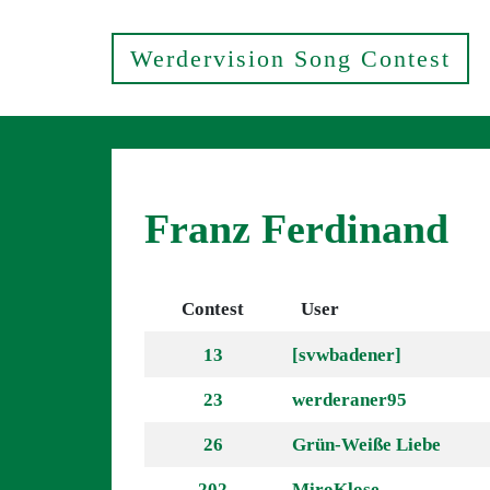
Werdervision Song Contest
Franz Ferdinand
Contest
User
13
[svwbadener]
23
werderaner95
26
Grün-Weiße Liebe
202
MiroKlose