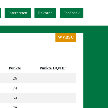
Interpreten
Rekorde
Feedback
WVBSC
Punkte
Punkte DQ/HF
26
74
54
78