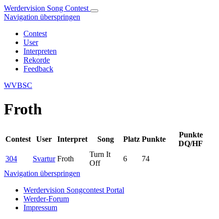
Werdervision Song Contest
Navigation überspringen
Contest
User
Interpreten
Rekorde
Feedback
WVBSC
Froth
Punkte
Contest
User
Interpret
Song
Platz
Punkte
DQ/HF
Turn It
304
Svartur
Froth
6
74
Off
Navigation überspringen
Werdervision Songcontest Portal
Werder-Forum
Impressum