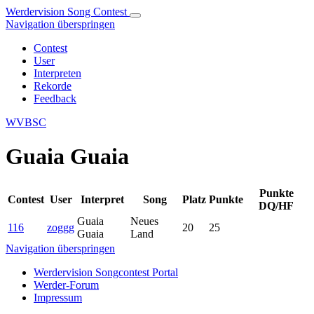
Werdervision Song Contest
Navigation überspringen
Contest
User
Interpreten
Rekorde
Feedback
WVBSC
Guaia Guaia
Punkte
Contest
User
Interpret
Song
Platz
Punkte
DQ/HF
Guaia
Neues
116
zoggg
20
25
Guaia
Land
Navigation überspringen
Werdervision Songcontest Portal
Werder-Forum
Impressum