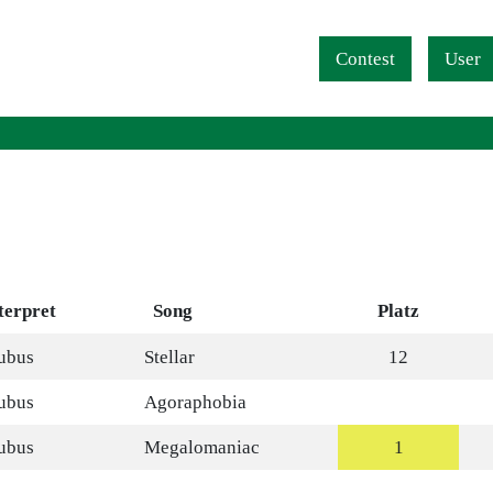
Navigation überspringen
Contest
User
terpret
Song
Platz
ubus
Stellar
12
ubus
Agoraphobia
ubus
Megalomaniac
1