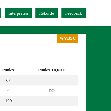
Interpreten
Rekorde
Feedback
WVBSC
Punkte
Punkte DQ/HF
67
0
DQ
100