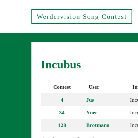
Werdervision Song Contest
Incubus
Contest
User
In
4
Jus
Inc
34
Ynee
Inc
128
Brotmann
Inc