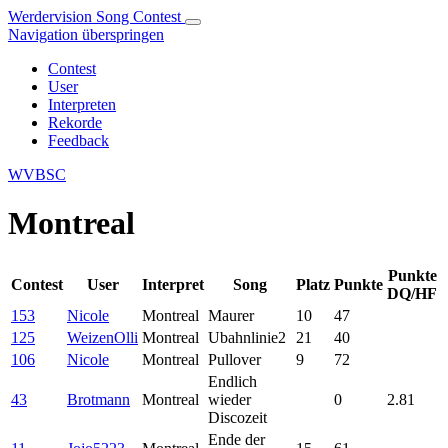
Werdervision Song Contest
Navigation überspringen
Contest
User
Interpreten
Rekorde
Feedback
WVBSC
Montreal
Punkte
Contest
User
Interpret
Song
Platz
Punkte
DQ/HF
153
Nicole
Montreal
Maurer
10
47
125
WeizenOlli
Montreal
Ubahnlinie2
21
40
106
Nicole
Montreal
Pullover
9
72
Endlich
43
Brotmann
Montreal
wieder
0
2.81
Discozeit
Ende der