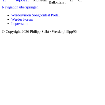
11
Jojo5223
Montreal
15
61
Ballonfahrt
Navigation überspringen
Werdervision Songcontest Portal
Werder-Forum
Impressum
© Copyright 2026 Philipp Seibt / Werderphilipp96