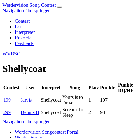
Werdervision Song Contest
Navigation überspringen
Contest
User
Interpreten
Rekorde
Feedback
WVBSC
Shellycoat
Punkte
Contest
User
Interpret
Song
Platz
Punkte
DQ/HF
Yours is to
199
Jarvis
Shellycoat
1
107
Drive
Scream To
299
Dennis81
Shellycoat
2
93
Sleep
Navigation überspringen
Werdervision Songcontest Portal
Werder-Forum