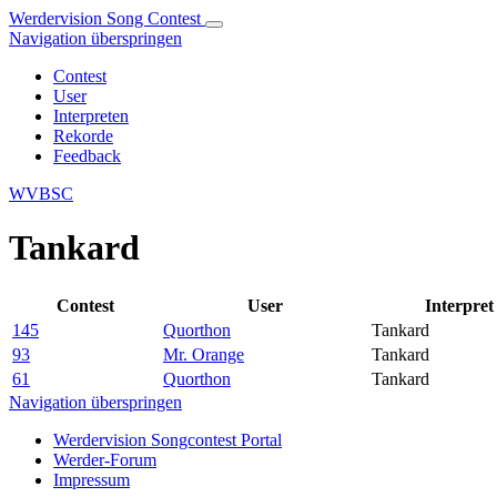
Werdervision Song Contest
Navigation überspringen
Contest
User
Interpreten
Rekorde
Feedback
WVBSC
Tankard
Contest
User
Interpret
145
Quorthon
Tankard
93
Mr. Orange
Tankard
61
Quorthon
Tankard
Navigation überspringen
Werdervision Songcontest Portal
Werder-Forum
Impressum