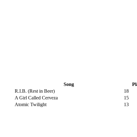
Song
Pl
R.I.B. (Rest in Beer)
18
A Girl Called Cerveza
15
Atomic Twilight
13