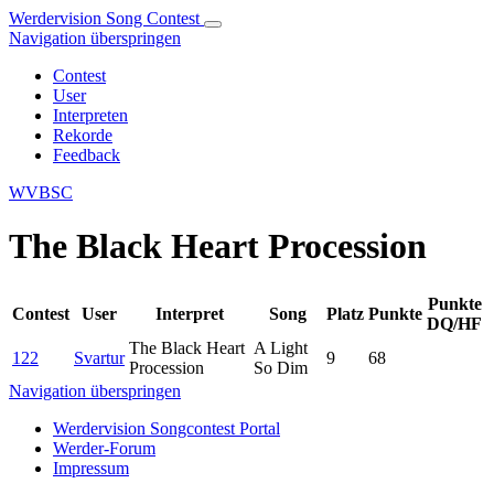
Werdervision Song Contest
Navigation überspringen
Contest
User
Interpreten
Rekorde
Feedback
WVBSC
The Black Heart Procession
Punkte
Contest
User
Interpret
Song
Platz
Punkte
DQ/HF
The Black Heart
A Light
122
Svartur
9
68
Procession
So Dim
Navigation überspringen
Werdervision Songcontest Portal
Werder-Forum
Impressum