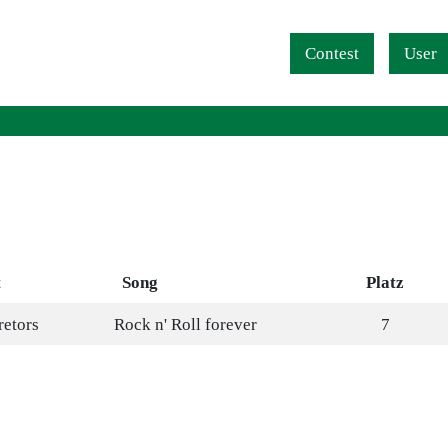
Navigation überspringen
Contest
User
t
Song
Platz
retors
Rock n' Roll forever
7