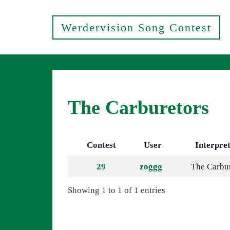
Werdervision Song Contest
The Carburetors
Contest
User
Interpre
29
zoggg
The Carbu
Showing 1 to 1 of 1 entries