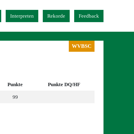
Interpreten
Rekorde
Feedback
WVBSC
Punkte
Punkte DQ/HF
99