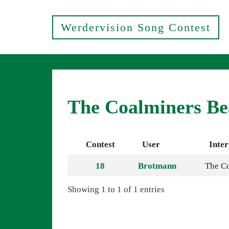
Werdervision Song Contest
The Coalminers Be
Contest
User
Inter
18
Brotmann
The Co
Showing 1 to 1 of 1 entries