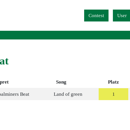
Navigation überspringen
Contest
User
at
pret
Song
Platz
alminers Beat
Land of green
1