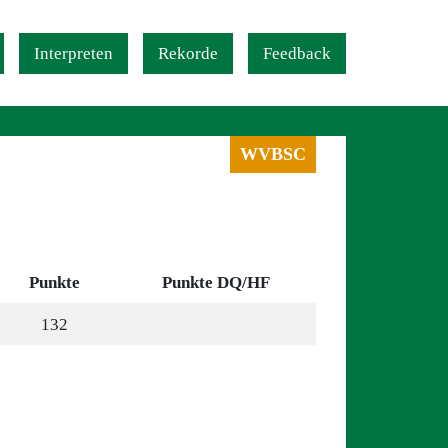
Interpreten
Rekorde
Feedback
WVBSC
Punkte
Punkte DQ/HF
132