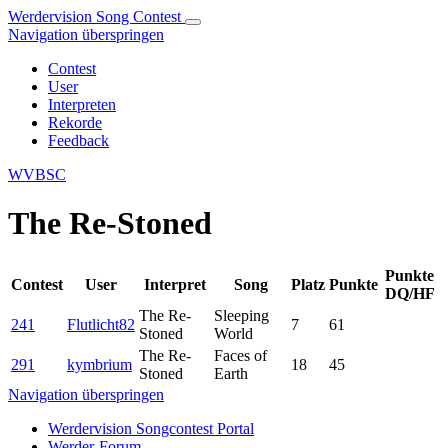
Werdervision Song Contest
Navigation überspringen
Contest
User
Interpreten
Rekorde
Feedback
WVBSC
The Re-Stoned
Punkte
Contest
User
Interpret
Song
Platz
Punkte
DQ/HF
The Re-
Sleeping
241
Flutlicht82
7
61
Stoned
World
The Re-
Faces of
291
kymbrium
18
45
Stoned
Earth
Navigation überspringen
Werdervision Songcontest Portal
Werder-Forum