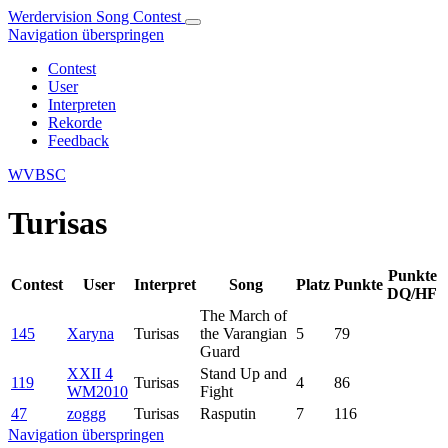
Werdervision Song Contest
Navigation überspringen
Contest
User
Interpreten
Rekorde
Feedback
WVBSC
Turisas
Punkte
Contest
User
Interpret
Song
Platz
Punkte
DQ/HF
The March of
145
Xaryna
Turisas
the Varangian
5
79
Guard
XXII 4
Stand Up and
119
Turisas
4
86
WM2010
Fight
47
zoggg
Turisas
Rasputin
7
116
Navigation überspringen