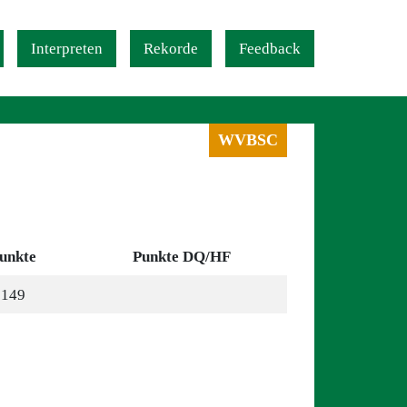
Interpreten
Rekorde
Feedback
WVBSC
unkte
Punkte DQ/HF
149