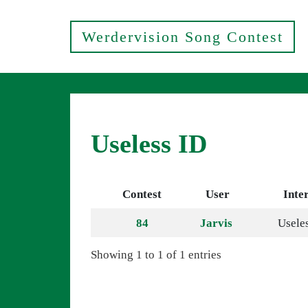
Werdervision Song Contest
Useless ID
Contest
User
Inte
84
Jarvis
Usele
Showing 1 to 1 of 1 entries