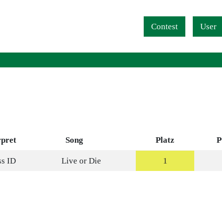
Navigation überspringen
Contest
User
rpret
Song
Platz
P
ss ID
Live or Die
1