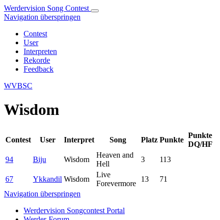
Werdervision Song Contest
Navigation überspringen
Contest
User
Interpreten
Rekorde
Feedback
WVBSC
Wisdom
Punkte
Contest
User
Interpret
Song
Platz
Punkte
DQ/HF
Heaven and
94
Biju
Wisdom
3
113
Hell
Live
67
Ykkandil
Wisdom
13
71
Forevermore
Navigation überspringen
Werdervision Songcontest Portal
Werder-Forum