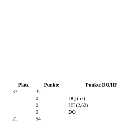
Platz
Punkte
Punkte DQ/HF
37
32
0
DQ (57)
0
HF (2,62)
0
DQ
21
54