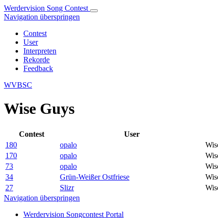
Werdervision Song Contest
Navigation überspringen
Contest
User
Interpreten
Rekorde
Feedback
WVBSC
Wise Guys
Contest
User
180
opalo
Wis
170
opalo
Wis
73
opalo
Wis
34
Grün-Weißer Ostfriese
Wis
27
Slizr
Wis
Navigation überspringen
Werdervision Songcontest Portal