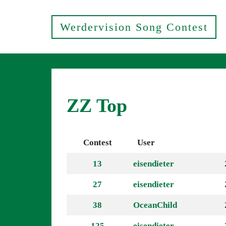
Werdervision Song Contest
ZZ Top
Contest
User
13
eisendieter
27
eisendieter
38
OceanChild
125
eisendieter