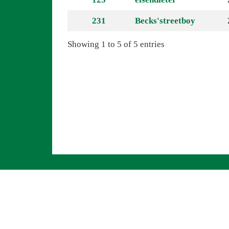
231
Becks'streetboy
Showing 1 to 5 of 5 entries
Navigation überspringen