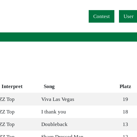
Navigation überspringen
Contest
User
Interpret
Song
Platz
ZZ Top
Viva Las Vegas
19
ZZ Top
I thank you
18
ZZ Top
Doubleback
13
ZZ Top
Sharp Dressed Man
12