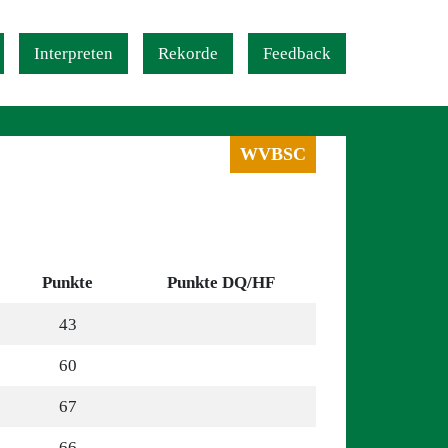
Interpreten
Rekorde
Feedback
WVBSC
Punkte
Punkte DQ/HF
43
60
67
66