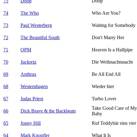
75
Doop
Doop
74
The Who
Who Are You?
73
Paul Westerberg
Waiting for Somebody
72
The Beautiful South
Don't Marry Her
71
OPM
Heaven Is a Halfpipe
70
Juckreiz
Die Weihnachtsnacht
69
Anthrax
Be All End All
68
Westernhagen
Wieder hier
67
Judas Priest
Turbo Lover
Take Good Care of My
66
Dick Brave & the Backbeats
Baby
65
Jonny Hill
Ruf Teddybär eins vier
64
Mark Knopfler
What It Is