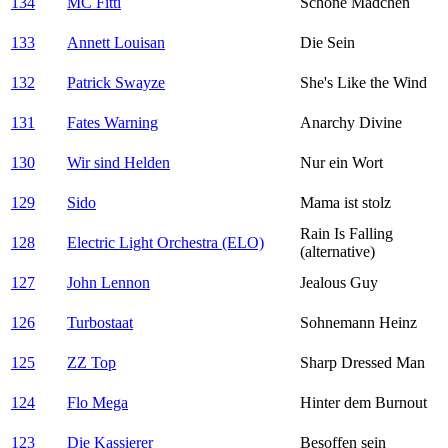
134
MC Fitti
Schöne Mädchen
133
Annett Louisan
Die Sein
132
Patrick Swayze
She's Like the Wind
131
Fates Warning
Anarchy Divine
130
Wir sind Helden
Nur ein Wort
129
Sido
Mama ist stolz
Rain Is Falling
128
Electric Light Orchestra (ELO)
(alternative)
127
John Lennon
Jealous Guy
126
Turbostaat
Sohnemann Heinz
125
ZZ Top
Sharp Dressed Man
124
Flo Mega
Hinter dem Burnout
123
Die Kassierer
Besoffen sein