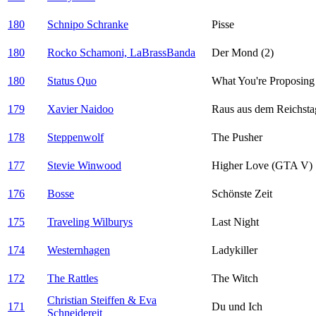
180
Schnipo Schranke
Pisse
180
Rocko Schamoni, LaBrassBanda
Der Mond (2)
180
Status Quo
What You're Proposing
179
Xavier Naidoo
Raus aus dem Reichsta
178
Steppenwolf
The Pusher
177
Stevie Winwood
Higher Love (GTA V)
176
Bosse
Schönste Zeit
175
Traveling Wilburys
Last Night
174
Westernhagen
Ladykiller
172
The Rattles
The Witch
Christian Steiffen & Eva
171
Du und Ich
Schneidereit