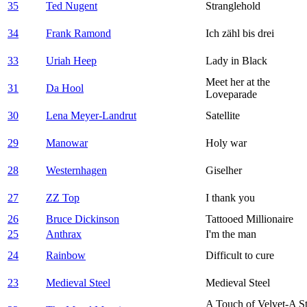
35
Ted Nugent
Stranglehold
34
Frank Ramond
Ich zähl bis drei
33
Uriah Heep
Lady in Black
Meet her at the
31
Da Hool
Loveparade
30
Lena Meyer-Landrut
Satellite
29
Manowar
Holy war
28
Westernhagen
Giselher
27
ZZ Top
I thank you
26
Bruce Dickinson
Tattooed Millionaire
25
Anthrax
I'm the man
24
Rainbow
Difficult to cure
23
Medieval Steel
Medieval Steel
A Touch of Velvet-A S