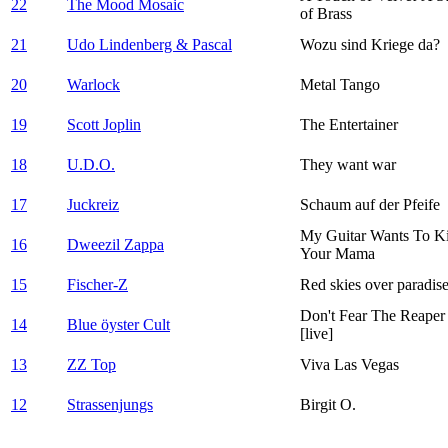
22
The Mood Mosaic
of Brass
21
Udo Lindenberg & Pascal
Wozu sind Kriege da?
20
Warlock
Metal Tango
19
Scott Joplin
The Entertainer
18
U.D.O.
They want war
17
Juckreiz
Schaum auf der Pfeife
My Guitar Wants To Ki
16
Dweezil Zappa
Your Mama
15
Fischer-Z
Red skies over paradis
Don't Fear The Reaper
14
Blue öyster Cult
[live]
13
ZZ Top
Viva Las Vegas
12
Strassenjungs
Birgit O.