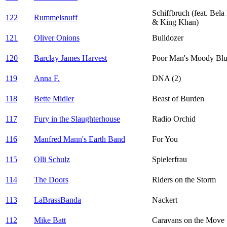
Schiffbruch (feat. Bela
122
Rummelsnuff
& King Khan)
121
Oliver Onions
Bulldozer
120
Barclay James Harvest
Poor Man's Moody Blu
119
Anna F.
DNA (2)
118
Bette Midler
Beast of Burden
117
Fury in the Slaughterhouse
Radio Orchid
116
Manfred Mann's Earth Band
For You
115
Olli Schulz
Spielerfrau
114
The Doors
Riders on the Storm
113
LaBrassBanda
Nackert
112
Mike Batt
Caravans on the Move