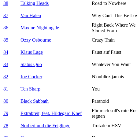
88
Talking Heads
Road to Nowhere
87
Van Halen
Why Can't This Be Lo
Right Back Where We
86
Maxine Nightingale
Started From
85
Ozzy Osbourne
Crazy Train
84
Klaus Lage
Faust auf Faust
83
Status Quo
Whatever You Want
82
Joe Cocker
N'oubliez jamais
81
Ten Sharp
You
80
Black Sabbath
Paranoid
Für mich soll's rote Ro
79
Extrabreit, feat. Hildegard Knef
regnen
78
Norbert und die Feiglinge
Trotzdem HSV