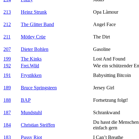
213
Heinz Strunk
Opa Làmour
212
The Glitter Band
Angel Face
211
Mötley Crüe
The Dirt
207
Dieter Bohlen
Gasoline
199
The Kinks
Lost And Found
192
Frei.Wild
Wie ein schützender En
191
Frystikken
Babysitting Bitcoin
189
Bruce Springsteen
Jersey Girl
188
BAP
Fortsetzung folgt!
187
Mundstuhl
Schrankwand
Du hasst die Menschen
184
Christian Steiffen
einfach gern
183
Pussy Riot
I Can’t Breathe