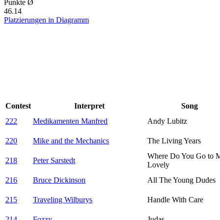
Punkte Ø
46.14
Platzierungen in Diagramm
Contest
Interpret
Song
222
Medikamenten Manfred
Andy Lubitz
220
Mike and the Mechanics
The Living Years
Where Do You Go to 
218
Peter Sarstedt
Lovely
216
Bruce Dickinson
All The Young Dudes
215
Traveling Wilburys
Handle With Care
214
Fozzy
Judas