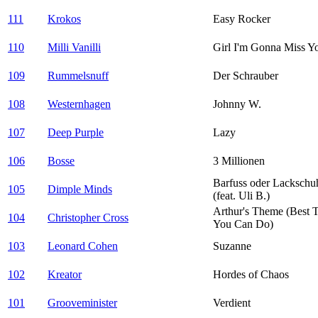
111
Krokos
Easy Rocker
110
Milli Vanilli
Girl I'm Gonna Miss Y
109
Rummelsnuff
Der Schrauber
108
Westernhagen
Johnny W.
107
Deep Purple
Lazy
106
Bosse
3 Millionen
Barfuss oder Lackschu
105
Dimple Minds
(feat. Uli B.)
Arthur's Theme (Best 
104
Christopher Cross
You Can Do)
103
Leonard Cohen
Suzanne
102
Kreator
Hordes of Chaos
101
Grooveminister
Verdient