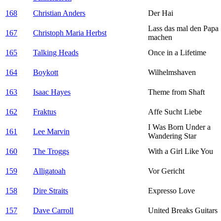
168
Christian Anders
Der Hai
Lass das mal den Papa
167
Christoph Maria Herbst
machen
165
Talking Heads
Once in a Lifetime
164
Boykott
Wilhelmshaven
163
Isaac Hayes
Theme from Shaft
162
Fraktus
Affe Sucht Liebe
I Was Born Under a
161
Lee Marvin
Wandering Star
160
The Troggs
With a Girl Like You
159
Alligatoah
Vor Gericht
158
Dire Straits
Expresso Love
157
Dave Carroll
United Breaks Guitars