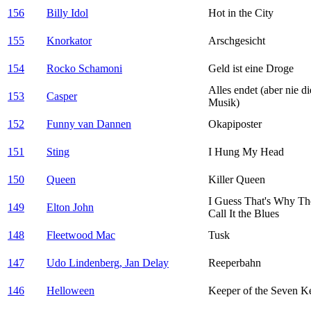
156
Billy Idol
Hot in the City
155
Knorkator
Arschgesicht
154
Rocko Schamoni
Geld ist eine Droge
Alles endet (aber nie di
153
Casper
Musik)
152
Funny van Dannen
Okapiposter
151
Sting
I Hung My Head
150
Queen
Killer Queen
I Guess That's Why Th
149
Elton John
Call It the Blues
148
Fleetwood Mac
Tusk
147
Udo Lindenberg, Jan Delay
Reeperbahn
146
Helloween
Keeper of the Seven K