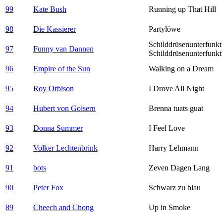
99
Kate Bush
Running up That Hill
98
Die Kassierer
Partylöwe
Schilddrüsenunterfunkt
97
Funny van Dannen
Schilddrüsenunterfunkt
96
Empire of the Sun
Walking on a Dream
95
Roy Orbison
I Drove All Night
94
Hubert von Goisern
Brenna tuats guat
93
Donna Summer
I Feel Love
92
Volker Lechtenbrink
Harry Lehmann
91
bots
Zeven Dagen Lang
90
Peter Fox
Schwarz zu blau
89
Cheech and Chong
Up in Smoke