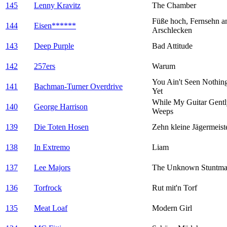
145
Lenny Kravitz
The Chamber
Füße hoch, Fernsehn a
144
Eisen******
Arschlecken
143
Deep Purple
Bad Attitude
142
257ers
Warum
You Ain't Seen Nothin
141
Bachman-Turner Overdrive
Yet
While My Guitar Gentl
140
George Harrison
Weeps
139
Die Toten Hosen
Zehn kleine Jägermeist
138
In Extremo
Liam
137
Lee Majors
The Unknown Stuntm
136
Torfrock
Rut mit'n Torf
135
Meat Loaf
Modern Girl