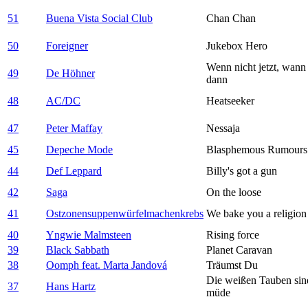
51
Buena Vista Social Club
Chan Chan
50
Foreigner
Jukebox Hero
Wenn nicht jetzt, wann
49
De Höhner
dann
48
AC/DC
Heatseeker
47
Peter Maffay
Nessaja
45
Depeche Mode
Blasphemous Rumours
44
Def Leppard
Billy's got a gun
42
Saga
On the loose
41
Ostzonensuppenwürfelmachenkrebs
We bake you a religion
40
Yngwie Malmsteen
Rising force
39
Black Sabbath
Planet Caravan
38
Oomph feat. Marta Jandová
Träumst Du
Die weißen Tauben sin
37
Hans Hartz
müde