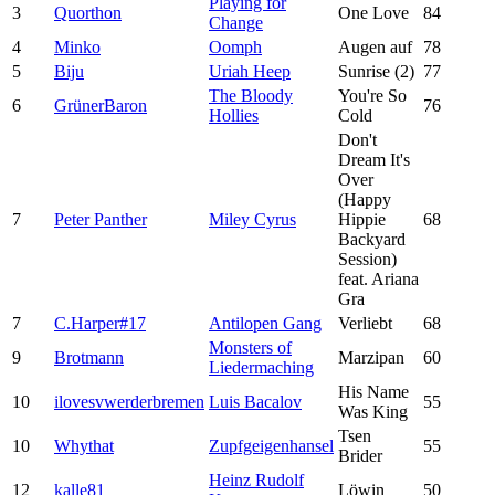
Playing for
3
Quorthon
One Love
84
Change
4
Minko
Oomph
Augen auf
78
5
Biju
Uriah Heep
Sunrise (2)
77
The Bloody
You're So
6
GrünerBaron
76
Hollies
Cold
Don't
Dream It's
Over
(Happy
7
Peter Panther
Miley Cyrus
Hippie
68
Backyard
Session)
feat. Ariana
Gra
7
C.Harper#17
Antilopen Gang
Verliebt
68
Monsters of
9
Brotmann
Marzipan
60
Liedermaching
His Name
10
ilovesvwerderbremen
Luis Bacalov
55
Was King
Tsen
10
Whythat
Zupfgeigenhansel
55
Brider
Heinz Rudolf
12
kalle81
Löwin
50