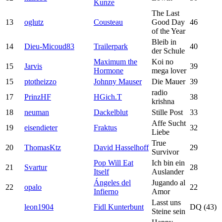
Kunze
The Last
13
oglutz
Cousteau
Good Day
46
of the Year
Bleib in
14
Dieu-Micoud83
Trailerpark
40
der Schule
Maximum the
Koi no
15
Jarvis
39
Hormone
mega lover
15
ptotheizzo
Johnny Mauser
Die Mauer
39
radio
17
PrinzHF
HGich.T
38
krishna
18
neuman
Dackelblut
Stille Post
33
Affe Sucht
19
eisendieter
Fraktus
32
Liebe
True
20
ThomasKtz
David Hasselhoff
29
Survivor
Pop Will Eat
Ich bin ein
21
Svartur
28
Itself
Auslander
Ángeles del
Jugando al
22
opalo
22
Infierno
Amor
Lasst uns
leon1904
Fidl Kunterbunt
DQ (43)
Steine sein