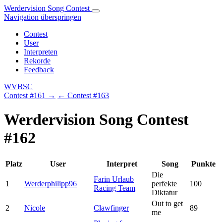
Werdervision Song Contest
Navigation überspringen
Contest
User
Interpreten
Rekorde
Feedback
WVBSC
Contest #161 →
← Contest #163
Werdervision Song Contest
#162
Platz
User
Interpret
Song
Punkte
Die
Farin Urlaub
1
Werderphilipp96
perfekte
100
Racing Team
Diktatur
Out to get
2
Nicole
Clawfinger
89
me