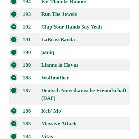
194
Fat Thumbs Ronnie
193
Run The Jewels
192
Clap Your Hands Say Yeah
191
LaBrassBanda
190
paniq
189
Lianne la Havas
188
Wolfmother
187
Deutsch Amerikanische Freundschaft
(DAF)
186
Keb' Mo'
185
Massive Attack
184
Vitas