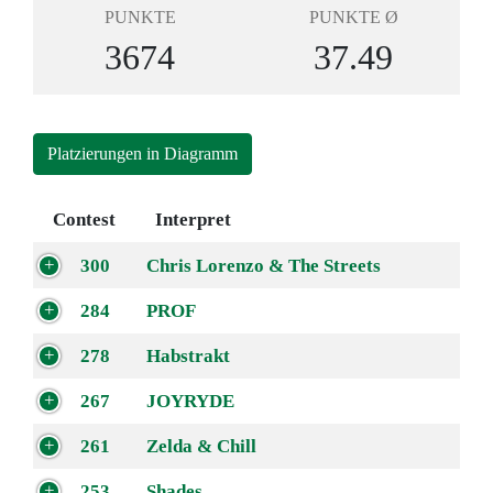
PUNKTE
PUNKTE Ø
3674
37.49
Platzierungen in Diagramm
Contest
Interpret
300
Chris Lorenzo & The Streets
284
PROF
278
Habstrakt
267
JOYRYDE
261
Zelda & Chill
253
Shades