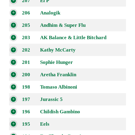
207
El P
206
Analogik
205
Andhim & Super Flu
203
AK Balance & Little Bitchard
202
Kathy McCarty
201
Sophie Hunger
200
Aretha Franklin
198
Tomaso Albinoni
197
Jurassic 5
196
Childish Gambino
195
Eels