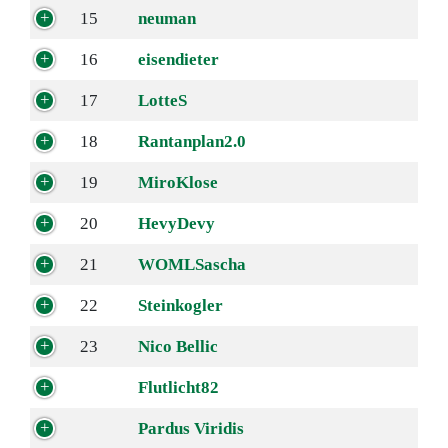
15
neuman
16
eisendieter
17
LotteS
18
Rantanplan2.0
19
MiroKlose
20
HevyDevy
21
WOMLSascha
22
Steinkogler
23
Nico Bellic
Flutlicht82
Pardus Viridis