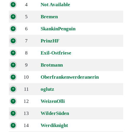
4
Not Available
5
Bremen
6
SkankinPenguin
7
PrinzHF
8
Exil-Ostfriese
9
Brotmann
10
Oberfrankenwerderanerin
11
oglutz
12
WeizenOlli
13
WilderSüden
14
Werdiknight