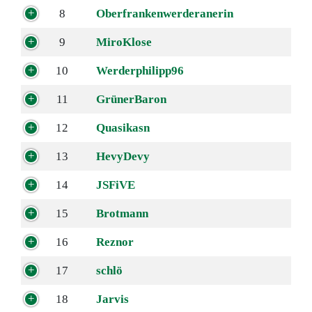
8
Oberfrankenwerderanerin
9
MiroKlose
10
Werderphilipp96
11
GrünerBaron
12
Quasikasn
13
HevyDevy
14
JSFiVE
15
Brotmann
16
Reznor
17
schlö
18
Jarvis