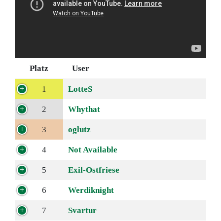
Platz
User
1
LotteS
2
Whythat
3
oglutz
4
Not Available
5
Exil-Ostfriese
6
Werdiknight
7
Svartur