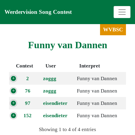
Werdervision Song Contest
WVBSC
Funny van Dannen
Contest
User
Interpret
2
zoggg
Funny van Dannen
76
zoggg
Funny van Dannen
97
eisendieter
Funny van Dannen
152
eisendieter
Funny van Dannen
Showing 1 to 4 of 4 entries