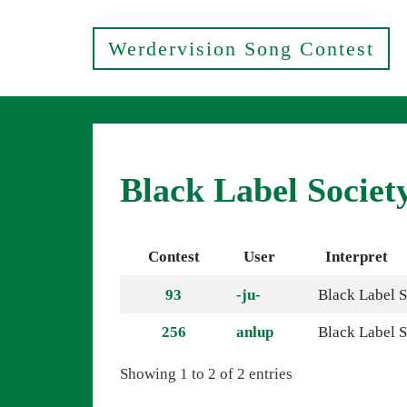
Werdervision Song Contest
Black Label Societ
Contest
User
Interpret
93
-ju-
Black Label S
256
anlup
Black Label S
Showing 1 to 2 of 2 entries