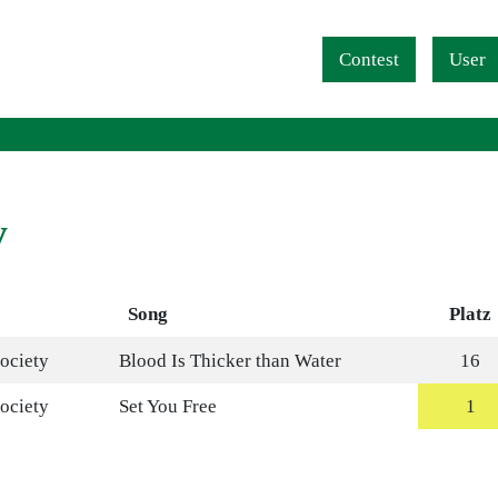
Navigation überspringen
Contest
User
y
Song
Platz
ociety
Blood Is Thicker than Water
16
ociety
Set You Free
1