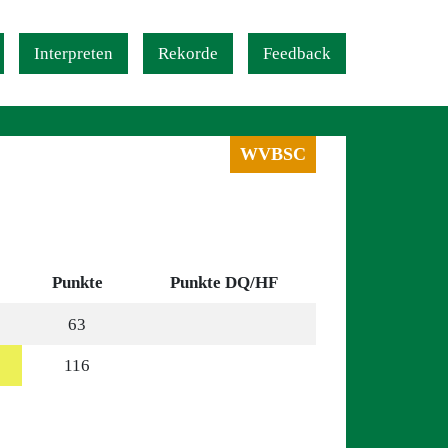
Interpreten
Rekorde
Feedback
WVBSC
Punkte
Punkte DQ/HF
63
116