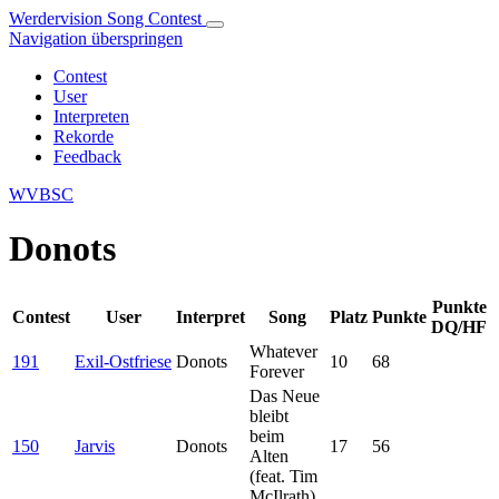
Werdervision Song Contest
Navigation überspringen
Contest
User
Interpreten
Rekorde
Feedback
WVBSC
Donots
Punkte
Contest
User
Interpret
Song
Platz
Punkte
DQ/HF
Whatever
191
Exil-Ostfriese
Donots
10
68
Forever
Das Neue
bleibt
beim
150
Jarvis
Donots
17
56
Alten
(feat. Tim
McIlrath)