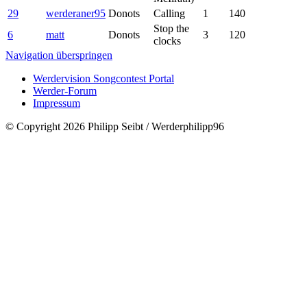
29
werderaner95
Donots
Calling
1
140
Stop the
6
matt
Donots
3
120
clocks
Navigation überspringen
Werdervision Songcontest Portal
Werder-Forum
Impressum
© Copyright 2026 Philipp Seibt / Werderphilipp96