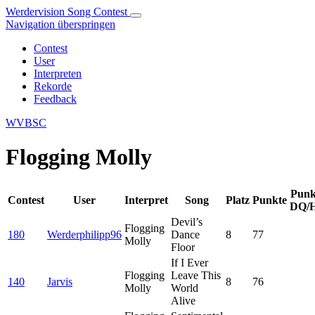
Werdervision Song Contest
Navigation überspringen
Contest
User
Interpreten
Rekorde
Feedback
WVBSC
Flogging Molly
Punk
Contest
User
Interpret
Song
Platz
Punkte
DQ/
Devil’s
Flogging
180
Werderphilipp96
Dance
8
77
Molly
Floor
If I Ever
Flogging
Leave This
140
Jarvis
8
76
Molly
World
Alive