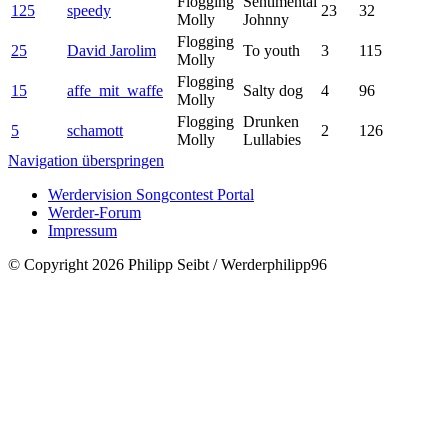
Flogging
Sentimental
125
speedy
23
32
Molly
Johnny
Flogging
25
David Jarolim
To youth
3
115
Molly
Flogging
15
affe_mit_waffe
Salty dog
4
96
Molly
Flogging
Drunken
5
schamott
2
126
Molly
Lullabies
Navigation überspringen
Werdervision Songcontest Portal
Werder-Forum
Impressum
© Copyright 2026 Philipp Seibt / Werderphilipp96