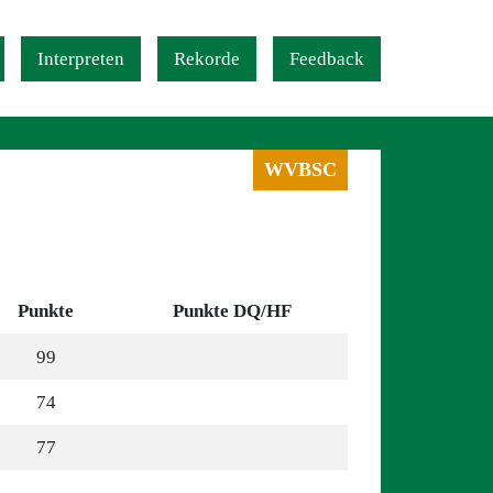
Interpreten
Rekorde
Feedback
WVBSC
Punkte
Punkte DQ/HF
99
74
77