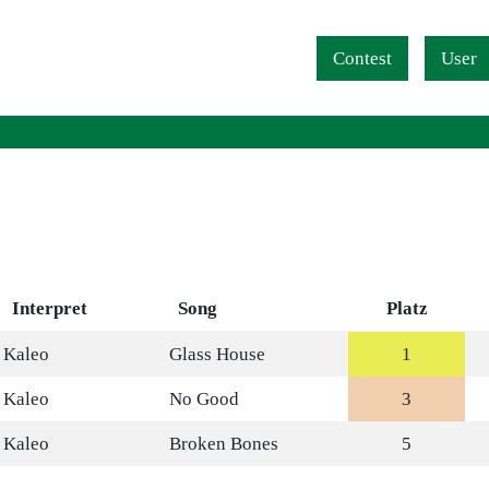
Navigation überspringen
Contest
User
Interpret
Song
Platz
Kaleo
Glass House
1
Kaleo
No Good
3
Kaleo
Broken Bones
5