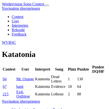
Werdervision Song Contest
Navigation überspringen
Contest
User
Interpreten
Rekorde
Feedback
WVBSC
Katatonia
Punkte
Contest
User
Interpret
Song
Platz
Punkte
DQ/HF
Dead
94
Mr. Orange
Katatonia
1
130
Letters
67
basti
Katatonia
Evidence
18
64
Exil-
215
Katatonia
Lethean
2
88
Ostfriese
Navigation überspringen