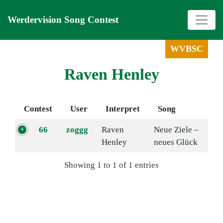
Werdervision Song Contest
WVBSC
Raven Henley
Contest
User
Interpret
Song
66
zoggg
Raven
Neue Ziele –
Henley
neues Glück
Showing 1 to 1 of 1 entries