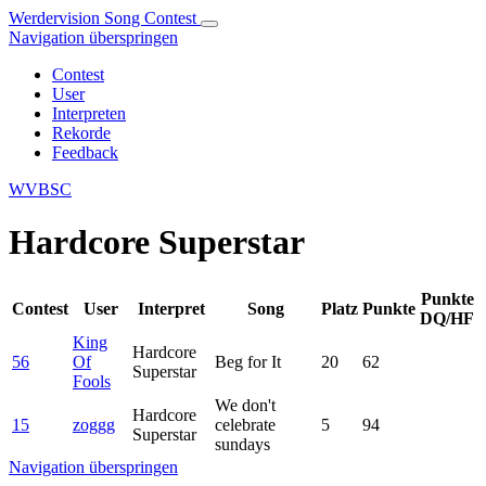
Werdervision Song Contest
Navigation überspringen
Contest
User
Interpreten
Rekorde
Feedback
WVBSC
Hardcore Superstar
Punkte
Contest
User
Interpret
Song
Platz
Punkte
DQ/HF
King
Hardcore
56
Of
Beg for It
20
62
Superstar
Fools
We don't
Hardcore
15
zoggg
celebrate
5
94
Superstar
sundays
Navigation überspringen