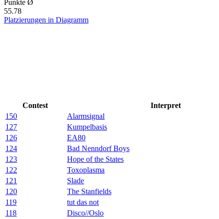
Punkte Ø
55.78
Platzierungen in Diagramm
Contest
Interpret
150
Alarmsignal
127
Kumpelbasis
126
EA80
124
Bad Nenndorf Boys
123
Hope of the States
122
Toxoplasma
121
Slade
120
The Stanfields
119
tut das not
118
Disco//Oslo