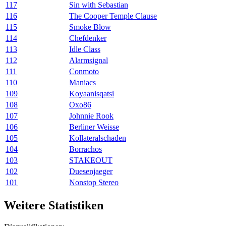
117
Sin with Sebastian
116
The Cooper Temple Clause
115
Smoke Blow
114
Chefdenker
113
Idle Class
112
Alarmsignal
111
Conmoto
110
Maniacs
109
Koyaanisqatsi
108
Oxo86
107
Johnnie Rook
106
Berliner Weisse
105
Kollateralschaden
104
Borrachos
103
STAKEOUT
102
Duesenjaeger
101
Nonstop Stereo
Weitere Statistiken