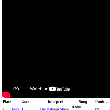
Platz
User
Interpret
Song
Punkte
Radio
1
kalle81
The Baboon Show
89