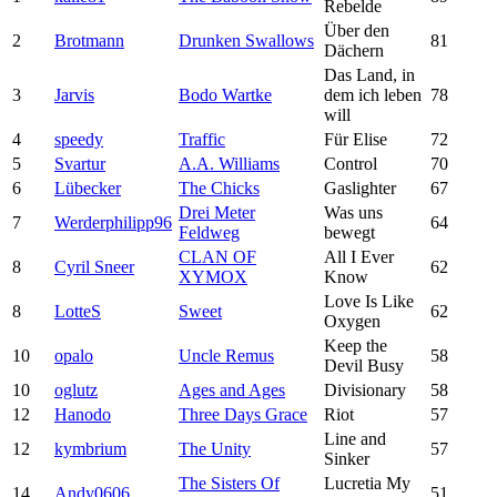
Rebelde
Über den
2
Brotmann
Drunken Swallows
81
Dächern
Das Land, in
3
Jarvis
Bodo Wartke
dem ich leben
78
will
4
speedy
Traffic
Für Elise
72
5
Svartur
A.A. Williams
Control
70
6
Lübecker
The Chicks
Gaslighter
67
Drei Meter
Was uns
7
Werderphilipp96
64
Feldweg
bewegt
CLAN OF
All I Ever
8
Cyril Sneer
62
XYMOX
Know
Love Is Like
8
LotteS
Sweet
62
Oxygen
Keep the
10
opalo
Uncle Remus
58
Devil Busy
10
oglutz
Ages and Ages
Divisionary
58
12
Hanodo
Three Days Grace
Riot
57
Line and
12
kymbrium
The Unity
57
Sinker
The Sisters Of
Lucretia My
14
Andy0606
51