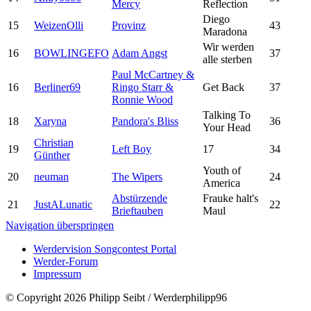
Mercy
Reflection
Diego
15
WeizenOlli
Provinz
43
Maradona
Wir werden
16
BOWLINGEFO
Adam Angst
37
alle sterben
Paul McCartney &
16
Berliner69
Ringo Starr &
Get Back
37
Ronnie Wood
Talking To
18
Xaryna
Pandora's Bliss
36
Your Head
Christian
19
Left Boy
17
34
Günther
Youth of
20
neuman
The Wipers
24
America
Abstürzende
Frauke halt's
21
JustALunatic
22
Brieftauben
Maul
Navigation überspringen
Werdervision Songcontest Portal
Werder-Forum
Impressum
© Copyright 2026 Philipp Seibt / Werderphilipp96